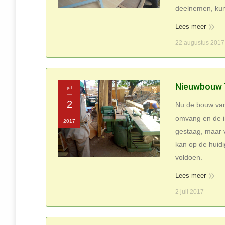
deelnemen, kun
Lees meer
22 augustus 2017
Nieuwbouw T
jul
2
Nu de bouw van 
omvang en de i
2017
gestaag, maar v
kan op de huidi
voldoen.
Lees meer
2 juli 2017