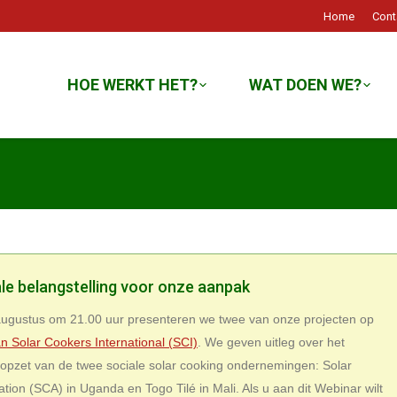
Home
Cont
HOE WERKT HET?
WAT DOEN WE?
ale belangstelling voor onze aanpak
gustus om 21.00 uur presenteren we twee van onze projecten op
n Solar Cookers International (SCI)
. We geven uitleg over het
 opzet van de twee sociale solar cooking ondernemingen: Solar
tion (SCA) in Uganda en Togo Tilé in Mali. Als u aan dit Webinar wilt