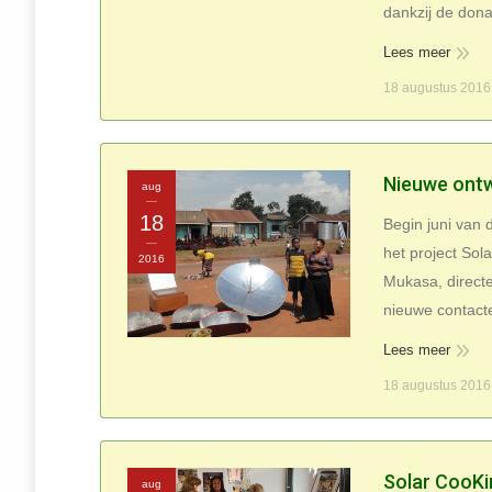
dankzij de don
Lees meer
18 augustus 2016
Nieuwe ontw
aug
18
Begin juni van 
het project So
2016
Mukasa, directe
nieuwe contacte
Lees meer
18 augustus 2016
Solar CooKi
aug