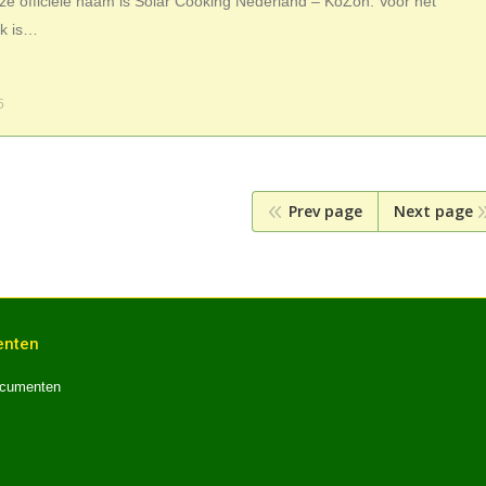
ze officiële naam is Solar Cooking Nederland – KoZon. Voor het
ik is…
5
Prev page
Next page
nten
cumenten