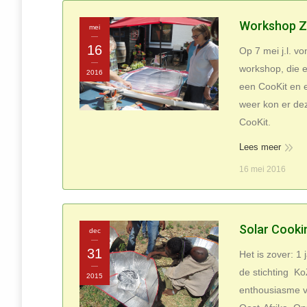
Workshop Z
mei
16
Op 7 mei j.l. v
workshop, die 
2016
een CooKit en e
weer kon er de
CooKit.
Lees meer
16 mei 2016
Solar Cooki
dec
31
Het is zover: 1
de stichting Ko
2015
enthousiasme v