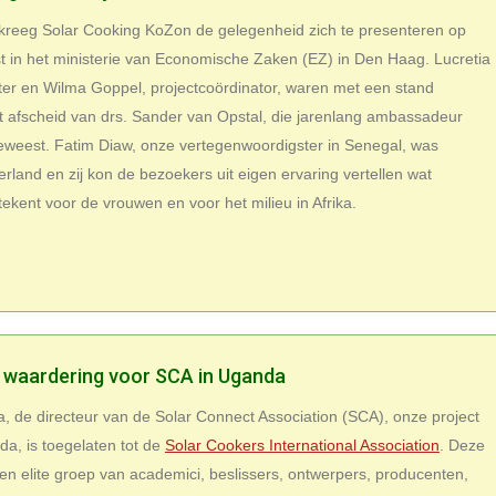
 kreeg Solar Cooking KoZon de gelegenheid zich te presenteren op
t in het ministerie van Economische Zaken (EZ) in Den Haag. Lucretia
tter en Wilma Goppel, projectcoördinator, waren met een stand
t afscheid van drs. Sander van Opstal, die jarenlang ambassadeur
eweest. Fatim Diaw, onze vertegenwoordigster in Senegal, was
erland en zij kon de bezoekers uit eigen ervaring vertellen wat
kent voor de vrouwen en voor het milieu in Afrika.
 waardering voor SCA in Uganda
 de directeur van de Solar Connect Association (SCA), onze project
da, is toegelaten tot de
Solar Cookers International Association
. Deze
een elite groep van academici, beslissers, ontwerpers, producenten,