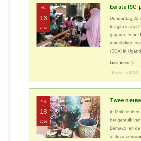
Eerste ISC-
okt
16
Donderdag 22 se
Isingito in Zui
2016
gegaan. In het
autoriteiten, o
(SCA) in Uganda
Lees meer
16 oktober 2016
Twee nieuwe
aug
18
In Mali hebben
het gebruik van
2016
Bamako en de a
al deze vrouwe