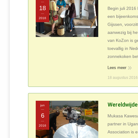
18
Begin juli 2016
een bijeenkoms
2016
Gijssen, voorzi
aanwezig bij he
van KoZon is g
toevallig in Ned
zonnekoken bete
Lees meer
18 augustus 2016
Wereldwijde
jun
6
Mukasa Kawesa,
partner in Ugan
2016
Association is 