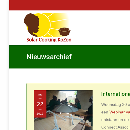
Nieuwsarchief
Internation
aug
22
Woensdag 30 au
een
Webinar va
2017
ontstaan en de
Connect Associa