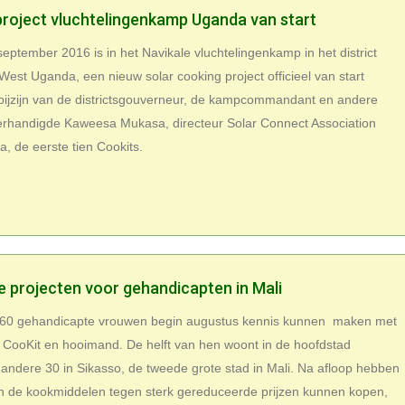
project vluchtelingenkamp Uganda van start
ptember 2016 is in het Navikale vluchtelingenkamp in het district
d-West Uganda, een nieuw solar cooking project officieel van start
 bijzijn van de districtsgouverneur, de kampcommandant en andere
verhandigde Kaweesa Mukasa, directeur Solar Connect Association
, de eerste tien Cookits.
 projecten voor gehandicapten in Mali
 60 gehandicapte vrouwen begin augustus kennis kunnen maken met
 CooKit en hooimand. De helft van hen woont in de hoofdstad
ndere 30 in Sikasso, de tweede grote stad in Mali. Na afloop hebben
n de kookmiddelen tegen sterk gereduceerde prijzen kunnen kopen,