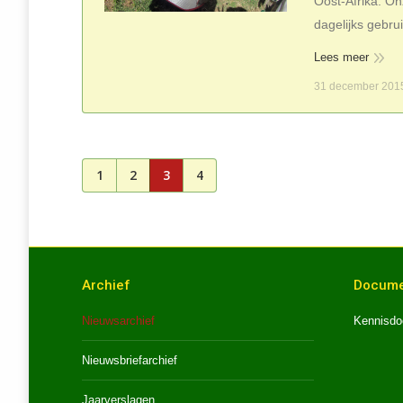
Oost-Afrika. On
dagelijks gebru
Lees meer
31 december 201
1
2
3
4
Archief
Docume
Nieuwsarchief
Kennisdo
Nieuwsbriefarchief
Jaarverslagen