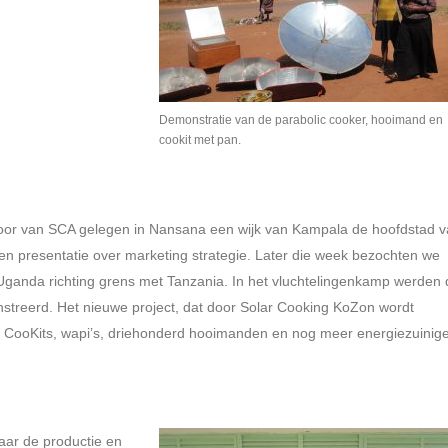
Demonstratie van de parabolic cooker, hooimand en
cookit met pan.
toor van SCA gelegen in Nansana een wijk van Kampala de hoofdstad 
n presentatie over marketing strategie. Later die week bezochten we
t Uganda richting grens met Tanzania. In het vluchtelingenkamp werden
treerd. Het nieuwe project, dat door Solar Cooking KoZon wordt
nd CooKits, wapi’s, driehonderd hooimanden en nog meer energiezuinig
aar de productie en