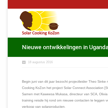
Nieuwe ontwikkelingen in Ugand
18 augustus 2016
Begin juni van dit jaar bezocht projectleider Theo Sink
Cooking KoZon het project Solar Connect Association [
Samen met Kaweesa Mukasa, directeur van SCA, Olivia 
training reisde hij rond om nieuwe contacten te leggen v
verkoop van solarproducten.