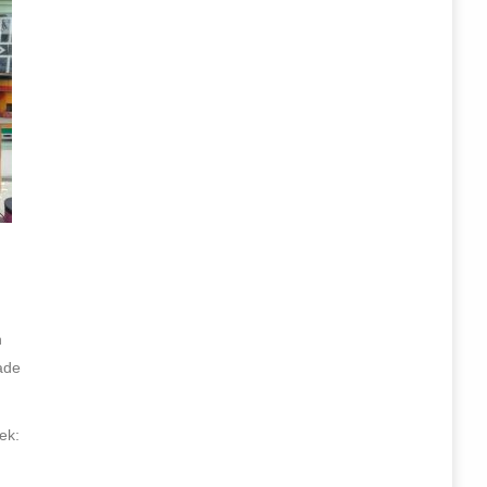
n
ade
ek: