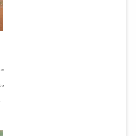
van
 de
e