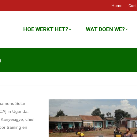
Home
Cont
HOE WERKT HET?
WAT DOEN WE?
a
e namens Solar
SCA] in Uganda.
Kanyesigye, chief
oor training en