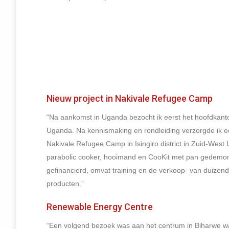
Nieuw project in Nakivale Refugee Camp
“Na aankomst in Uganda bezocht ik eerst het hoofdkan
Uganda. Na kennismaking en rondleiding verzorgde ik ee
Nakivale Refugee Camp in Isingiro district in Zuid-Wes
parabolic cooker, hooimand en CooKit met pan gedemons
gefinancierd, omvat training en de verkoop- van duize
producten.”
Renewable Energy Centre
“Een volgend bezoek was aan het centrum in Biharwe w