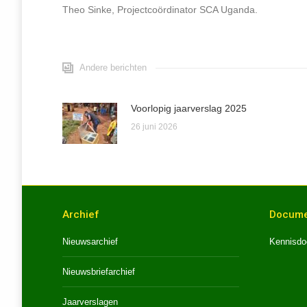
Theo Sinke, Projectcoördinator SCA Uganda.
Andere berichten
Voorlopig jaarverslag 2025
26 juni 2026
Archief
Docume
Nieuwsarchief
Kennisdo
Nieuwsbriefarchief
Jaarverslagen