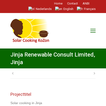
Home
Contact
ANBI
Nederlands
English
Français
Jinja Renewable Consult Limited,
Jinja
Projecttitel
Solar cooking in Jinja